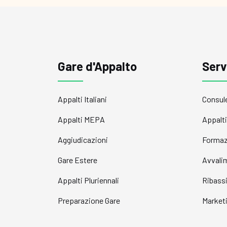
Gare d'Appalto
Serv
Appalti Italiani
Consul
Appalti MEPA
Appalti 
Aggiudicazioni
Formaz
Gare Estere
Avvali
Appalti Pluriennali
Ribass
Preparazione Gare
Market