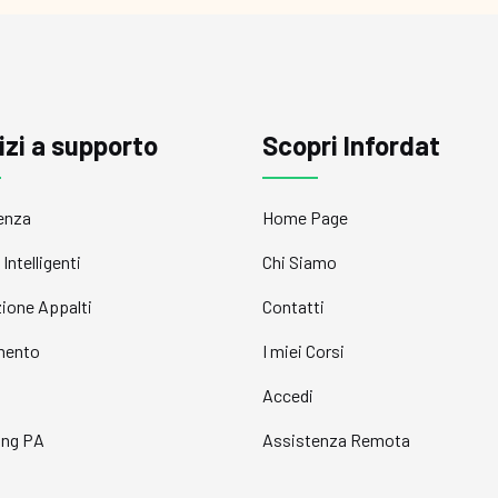
izi a supporto
Scopri Infordat
enza
Home Page
Intelligenti
Chi Siamo
ione Appalti
Contatti
mento
I miei Corsi
i
Accedi
ing PA
Assistenza Remota