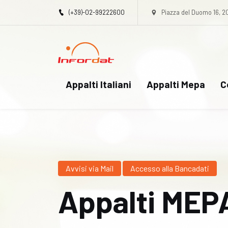
(+39)-02-99222600
Piazza del Duomo 16, 2
Appalti Italiani
Appalti Mepa
C
Avvisi via Mail
Accesso alla Bancadati
Appalti MEP